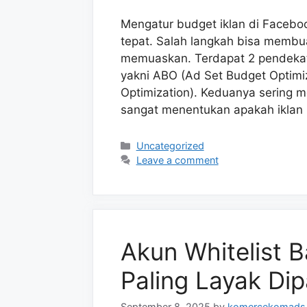
Mengatur budget iklan di Faceboo
tepat. Salah langkah bisa membua
memuaskan. Terdapat 2 pendekat
yakni ABO (Ad Set Budget Optim
Optimization). Keduanya sering 
sangat menentukan apakah iklan
Categories
Uncategorized
Leave a comment
Akun Whitelist 
Paling Layak Dip
September 8, 2025
by
komercekomads