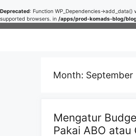
Deprecated
: Function WP_Dependencies->add_data() w
supported browsers. in
/apps/prod-komads-blog/blog
Skip
to
content
Month:
September
Mengatur Budget
Pakai ABO atau