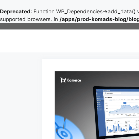
Deprecated
: Function WP_Dependencies->add_data() w
supported browsers. in
/apps/prod-komads-blog/blog
Skip
to
content